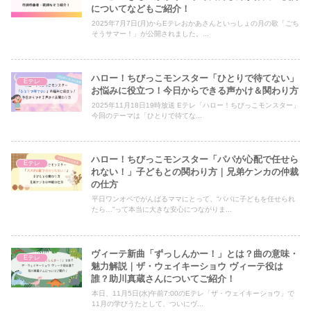
についてなどもご紹介！
2025年7月7日(月)からEテレおかあさんといっしょの月の歌「ごち
そうサマー！」が公開されました。...
ハロー！ちびっこモンスター「ひとりで待てない」
Eテレ
お悩みに役立つ！今日からできる声かけ＆関わり方
2025年11月18日19時放送 Eテレ「ハロー！ちびっこモンスター」
今回のテーマは「ひとりで待てな...
ハロー！ちびっこモンスター「パパが心配で任せら
Eテレ
れない！」子どもとの関わり方｜兄弟ケンカの仲裁
の仕方
平日ワンオペでがんばるママにとって、“パパに子どもを任せられ
たら…”って本当に大きな安心につながりま...
ヴィーテ新曲「ずっしんかー！」とは？曲の意味・
Eテレ
魅力解説｜ザ・ウェイキーショウ ヴィーテ役は
誰？助川真蔵さんについてご紹介！
本日、11月5日(水)午前7:00のEテレ「ザ・ウェイキーショウ」で
11月の学びうたとして、ついにヴ...