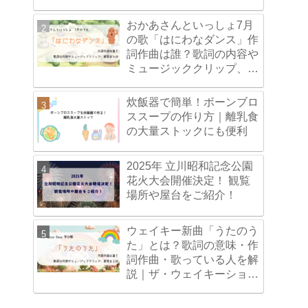
ド付きがおすすめ！
おかあさんといっしょ7月
の歌「はにわなダンス」作
詞作曲は誰？歌詞の内容や
ミュージッククリップ、感
想まとめ
炊飯器で簡単！ボーンブロ
ススープの作り方｜離乳食
の大量ストックにも便利
2025年 立川昭和記念公園
花火大会開催決定！ 観覧
場所や屋台をご紹介！
ウェイキー新曲「うたのう
た」とは？歌詞の意味・作
詞作曲・歌っている人を解
説｜ザ・ウェイキーショー
学びうた