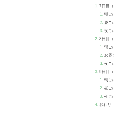
7日目（
朝ご
昼ご
夜ご
8日目（
朝ご
お昼
夜ご
9日目（
朝ご
昼ご
夜ご
おわり